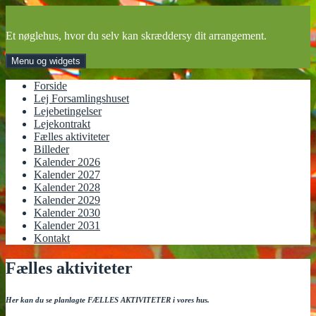
Hop
til
Et nøglehus, hvor du selv kan skræddersy dit arrangement.
indhold
Menu og widgets
Forside
Lej Forsamlingshuset
Lejebetingelser
Lejekontrakt
Fælles aktiviteter
Billeder
Kalender 2026
Kalender 2027
Kalender 2028
Kalender 2029
Kalender 2030
Kalender 2031
Kontakt
Fælles aktiviteter
Her kan du se planlagte FÆLLES AKTIVITETER i vores hus.