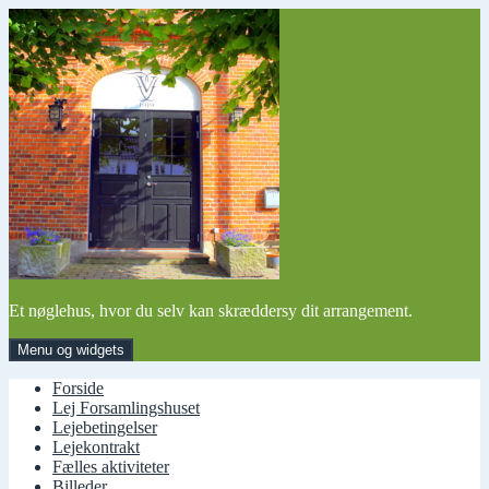
Hop
til
indhold
Et nøglehus, hvor du selv kan skræddersy dit arrangement.
Menu og widgets
Forside
Lej Forsamlingshuset
Lejebetingelser
Lejekontrakt
Fælles aktiviteter
Billeder