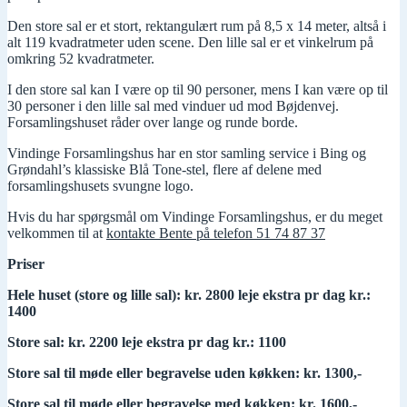
Den store sal er et stort, rektangulært rum på 8,5 x 14 meter, altså i
alt 119 kvadratmeter uden scene. Den lille sal er et vinkelrum på
omkring 52 kvadratmeter.
I den store sal kan I være op til 90 personer, mens I kan være op til
30 personer i den lille sal med vinduer ud mod Bøjdenvej.
Forsamlingshuset råder over lange og runde borde.
Vindinge Forsamlingshus har en stor samling service i Bing og
Grøndahl’s klassiske Blå Tone-stel, flere af delene med
forsamlingshusets svungne logo.
Hvis du har spørgsmål om Vindinge Forsamlingshus, er du meget
velkommen til at
kontakte Bente på telefon 51 74 87 37
Priser
Hele huset (store og lille sal): kr.
2800 leje ekstra pr dag kr.:
1400
Store sal:
kr.
2200 leje ekstra pr dag kr.: 1100
Store sal til møde eller begravelse uden køkken: kr.
1300,-
Store sal til møde eller begravelse med køkken: kr. 1600,-